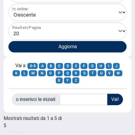
In ordine:
Risultati/Pagina
Vai a:
0-9
A
B
C
D
E
F
G
H
I
J
K
L
M
N
O
P
Q
R
S
T
U
V
W
X
Y
Z
o inserisci le iniziali:
Mostrati risultati da 1 a 5 di
5