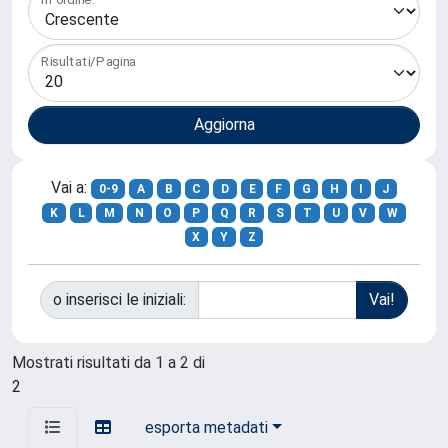
Risultati/Pagina
Vai a:
0-9
A
B
C
D
E
F
G
H
I
J
K
L
M
N
O
P
Q
R
S
T
U
V
W
X
Y
Z
o inserisci le iniziali:
Mostrati risultati da 1 a 2 di
2
esporta metadati