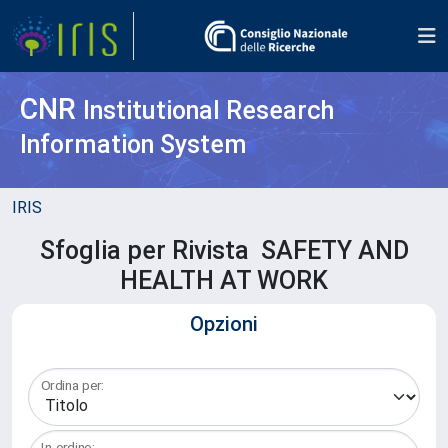
CNR
Institutional Research
Information System
IRIS
Sfoglia per Rivista SAFETY AND
HEALTH AT WORK
Opzioni
Ordina per:
In ordine: