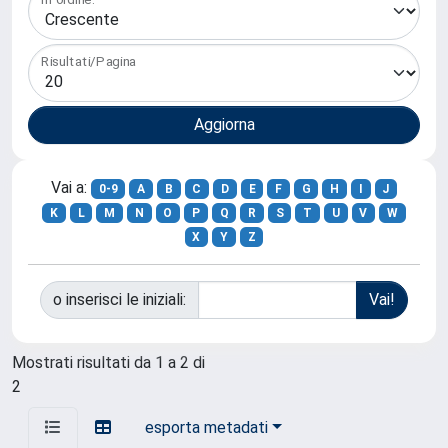
Risultati/Pagina
Vai a:
0-9
A
B
C
D
E
F
G
H
I
J
K
L
M
N
O
P
Q
R
S
T
U
V
W
X
Y
Z
o inserisci le iniziali:
Mostrati risultati da 1 a 2 di
2
esporta metadati