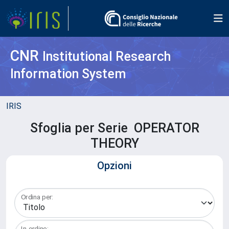
CNR
Institutional Research
Information System
IRIS
Sfoglia per Serie OPERATOR
THEORY
Opzioni
Ordina per:
In ordine: