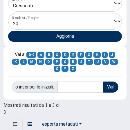
Risultati/Pagina
Vai a:
0-9
A
B
C
D
E
F
G
H
I
J
K
L
M
N
O
P
Q
R
S
T
U
V
W
X
Y
Z
o inserisci le iniziali:
Mostrati risultati da 1 a 3 di
3
esporta metadati