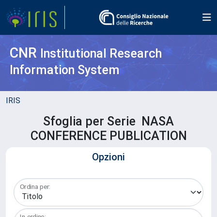
CNR
Institutional Research
Information System
IRIS
Sfoglia per Serie NASA
CONFERENCE PUBLICATION
Opzioni
Ordina per:
In ordine: