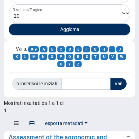
Risultati/Pagina
Vai a:
0-9
A
B
C
D
E
F
G
H
I
J
K
L
M
N
O
P
Q
R
S
T
U
V
W
X
Y
Z
o inserisci le iniziali:
Mostrati risultati da 1 a 1 di
1
esporta metadati
Assessment of the agronomic and