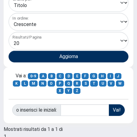
In ordine:
Risultati/Pagina
Vai a:
0-9
A
B
C
D
E
F
G
H
I
J
K
L
M
N
O
P
Q
R
S
T
U
V
W
X
Y
Z
o inserisci le iniziali:
Mostrati risultati da 1 a 1 di
1