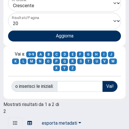
Risultati/Pagina
Vai a:
0-9
A
B
C
D
E
F
G
H
I
J
K
L
M
N
O
P
Q
R
S
T
U
V
W
X
Y
Z
o inserisci le iniziali:
Mostrati risultati da 1 a 2 di
2
esporta metadati