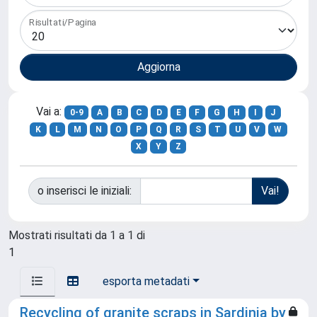
Risultati/Pagina
Vai a:
0-9
A
B
C
D
E
F
G
H
I
J
K
L
M
N
O
P
Q
R
S
T
U
V
W
X
Y
Z
o inserisci le iniziali:
Mostrati risultati da 1 a 1 di
1
esporta metadati
Recycling of granite scraps in Sardinia by