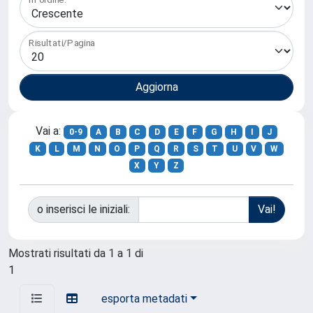
Risultati/Pagina
Vai a:
0-9
A
B
C
D
E
F
G
H
I
J
K
L
M
N
O
P
Q
R
S
T
U
V
W
X
Y
Z
o inserisci le iniziali:
Mostrati risultati da 1 a 1 di
1
esporta metadati