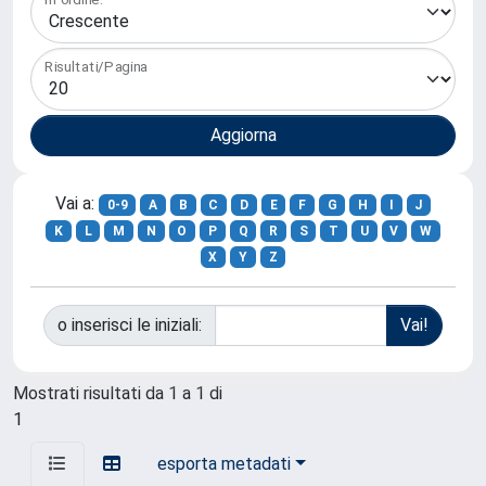
Risultati/Pagina
Vai a:
0-9
A
B
C
D
E
F
G
H
I
J
K
L
M
N
O
P
Q
R
S
T
U
V
W
X
Y
Z
o inserisci le iniziali:
Mostrati risultati da 1 a 1 di
1
esporta metadati