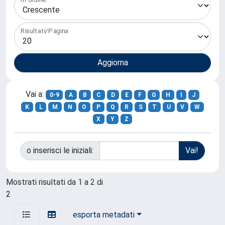
Risultati/Pagina
Vai a:
0-9
A
B
C
D
E
F
G
H
I
J
K
L
M
N
O
P
Q
R
S
T
U
V
W
X
Y
Z
o inserisci le iniziali:
Mostrati risultati da 1 a 2 di
2
esporta metadati