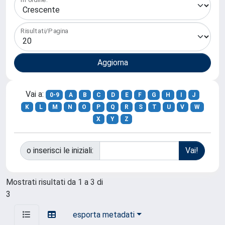
Risultati/Pagina
Vai a:
0-9
A
B
C
D
E
F
G
H
I
J
K
L
M
N
O
P
Q
R
S
T
U
V
W
X
Y
Z
o inserisci le iniziali:
Mostrati risultati da 1 a 3 di
3
esporta metadati