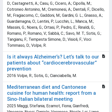
D.; Castagnetti, A.; Casu, G.; Cicero, A.; Cipolla, M.;
Cotroneo Antonino, M.; Cremonesi, A.; Dentali, F.; Dicello,
M.; Fragiacomo, C.; Gaddoni, M.; Gardini, G. L.; Gnasso, A.;
Guardamagna, O.; Lentini, P.; Lucchin, L.; Manca, M.;
Massini, G.; Noera, G.; Ortasi, P.; Pedro, E.; Rinaldi, G.;
Romano, P.; Romano, V.; Sabbà, C.; Savo, M. T.; Sotis, G.;
Tangianu, F.; Tempesta Simone, D.; Visioli, F.; Voci
Tommaso, D.; Volpe, R.
Is it always Alzheimer’s? Let’s talk to our
patients about “cardiocerebrovascular”
prevention
2016 Volpe, R.; Sotis, G.; Cianciabella, M.
Mediterranean diet and Cantonese
cuisine for human health: report from a
Sino-Italian bilateral meeting
2025 Maggi, Stefania; Ecarnot, Fiona; Gianfredi,
Vincenza; Nucci, Daniele; Veronese, Nicola; Lei, Liang;