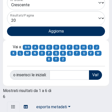
Risultati/Pagina
Vai a:
0-9
A
B
C
D
E
F
G
H
I
J
K
L
M
N
O
P
Q
R
S
T
U
V
W
X
Y
Z
o inserisci le iniziali:
Mostrati risultati da 1 a 6 di
6
esporta metadati