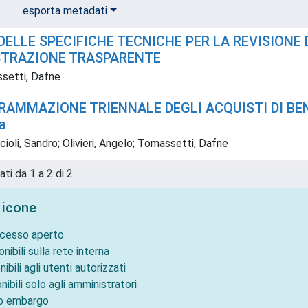
esporta metadati
DELLE SPECIFICHE TECNICHE PER LA REVISIONE
TRAZIONE TRASPARENTE
setti, Dafne
AMMAZIONE TRIENNALE DEGLI ACQUISTI DI BENI E
a
oli, Sandro; Olivieri, Angelo; Tomassetti, Dafne
ati da 1 a 2 di 2
 icone
ccesso aperto
onibili sulla rete interna
nibili agli utenti autorizzati
nibili solo agli amministratori
to embargo