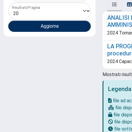
Risultati/Pagina
ANALISI 
AMMINIS
2024 Tomas
LA PROGR
procedur
2024 Capacci
Mostrati risult
Legenda
file ad a
file disp
file dispo
file dispo
file sot