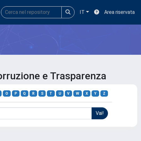
IT
Area riservata
orruzione e Trasparenza
O
P
Q
R
S
T
U
V
W
X
Y
Z