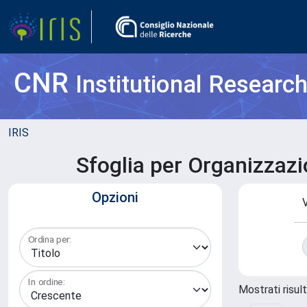
CNR
Institutional Researc
IRIS
Sfoglia per Organizzaz
Opzioni
V
Ordina per:
In ordine:
Mostrati risult