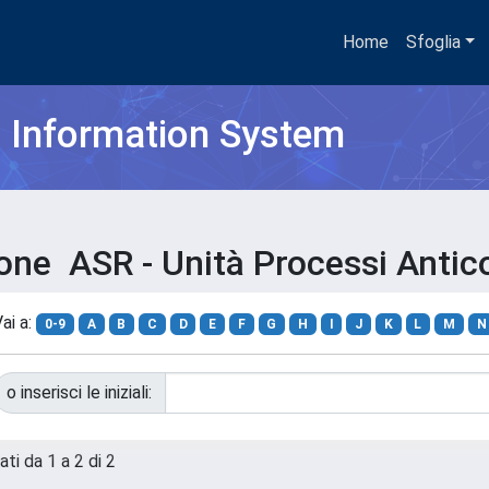
Home
Sfoglia
h Information System
ione ASR - Unità Processi Antic
ai a:
0-9
A
B
C
D
E
F
G
H
I
J
K
L
M
N
o inserisci le iniziali:
ati da 1 a 2 di 2