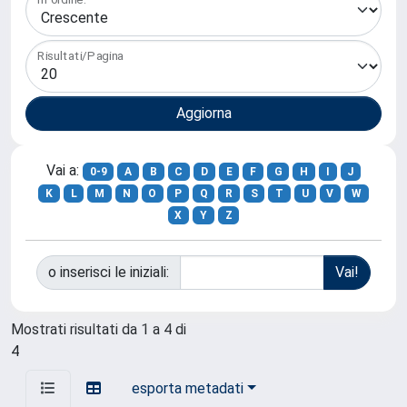
Risultati/Pagina
Vai a:
0-9
A
B
C
D
E
F
G
H
I
J
K
L
M
N
O
P
Q
R
S
T
U
V
W
X
Y
Z
o inserisci le iniziali:
Mostrati risultati da 1 a 4 di
4
esporta metadati