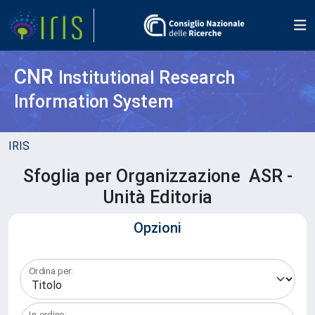
CNR
Institutional Research
Information System
IRIS
Sfoglia per Organizzazione ASR -
Unità Editoria
Opzioni
Ordina per:
In ordine: