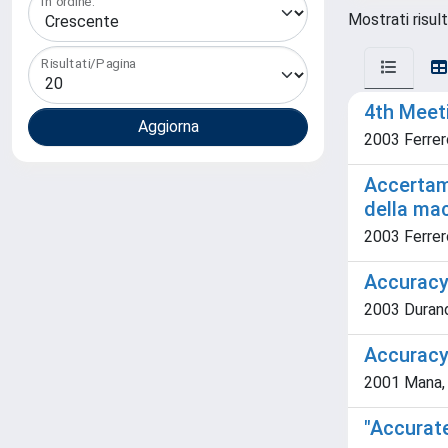
In ordine:
Mostrati risult
Risultati/Pagina
4th Meet
2003 Ferrer
Accertame
della ma
2003 Ferrero
Accuracy
2003 Durand
Accuracy
2001 Mana, 
"Accurat