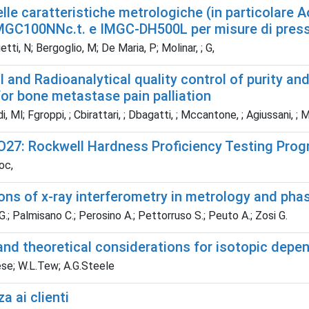
elle caratteristiche metrologiche (in particolare 
MGC100NNc.t. e IMGC-DH500L per misure di pressi
tti, N; Bergoglio, M; De Maria, P; Molinar, ; G,
l and Radioanalytical quality control of purity an
or bone metastase pain palliation
 Ml; Fgroppi, ; Cbirattari, ; Dbagatti, ; Mccantone, ; Agiussani, ; Mga
27: Rockwell Hardness Proficiency Testing Pro
oc,
ions of x-ray interferometry in metrology and ph
; Palmisano C.; Perosino A.; Pettorruso S.; Peuto A.; Zosi G.
and theoretical considerations for isotopic depen
se; W.L.Tew; A.G.Steele
a ai clienti