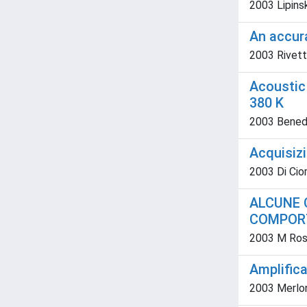
2003 Lipinsk
An accura
2003 Rivetti;
Acoustic
380 K
2003 Benede
Acquisizi
2003 Di Ci
ALCUNE 
COMPORT
2003 M Ross
Amplific
2003 Merlon