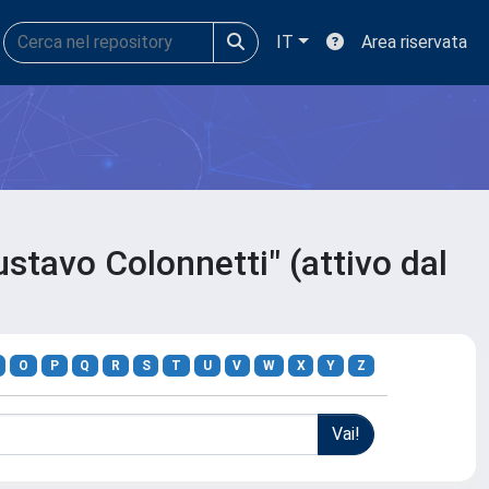
IT
Area riservata
stavo Colonnetti" (attivo dal
O
P
Q
R
S
T
U
V
W
X
Y
Z