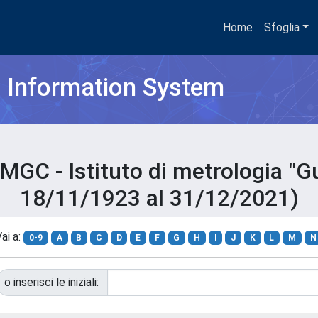
Home
Sfoglia
h Information System
MGC - Istituto di metrologia "Gu
18/11/1923 al 31/12/2021)
ai a:
0-9
A
B
C
D
E
F
G
H
I
J
K
L
M
N
o inserisci le iniziali: