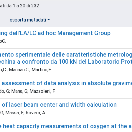
ati da 1 a 20 di 232
esporta metadati
ing dell'EA/LC ad hoc Management Group
oC.
nto sperimentale delle caratteristiche metrologi
cchina a confronto da 100 kN del Laboratorio Pro
;C.; Marinari;C.; Martino;E.
 assessment of data analysis in absolute gravim
o, G; Mana, G; Mazzoleni, F
 of laser beam center and width calculation
G; Massa, E; Rovera, A
e heat capacity measurements of oxygen at the al