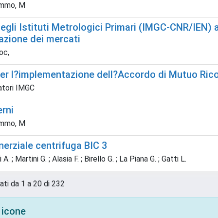
ommo, M
degli Istituti Metrologici Primari (IMGC-CNR/IEN) 
azione dei mercati
oc,
 per l?implementazione dell?Accordo di Mutuo Ri
atori IMGC
erni
ommo, M
inerziale centrifuga BIC 3
. ; Martini G. ; Alasia F. ; Birello G. ; La Piana G. ; Gatti L.
ati da 1 a 20 di 232
 icone