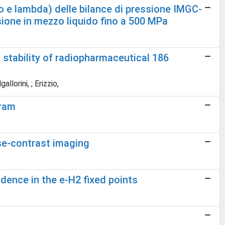
Ao e lambda) delle bilance di pressione IMGC-
one in mezzo liquido fino a 500 MPa
d stability of radiopharmaceutical 186
llorini, ; Erizzio,
gram
ase-contrast imaging
dence in the e-H2 fixed points