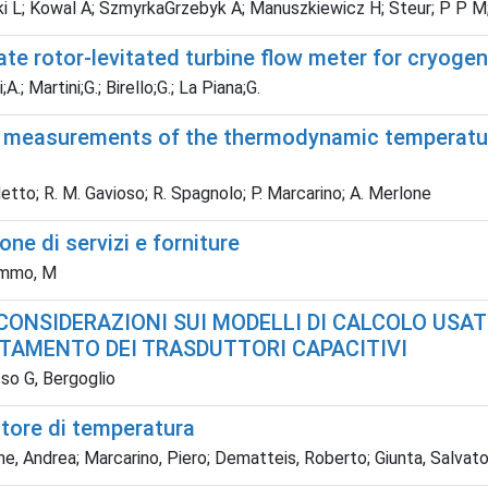
i L; Kowal A; SzmyrkaGrzebyk A; Manuszkiewicz H; Steur; P P M; P
te rotor-levitated turbine flow meter for cryogen
A.; Martini;G.; Birello;G.; La Piana;G.
 measurements of the thermodynamic temperature
tto; R. M. Gavioso; R. Spagnolo; P. Marcarino; A. Merlone
one di servizi e forniture
ommo, M
CONSIDERAZIONI SUI MODELLI DI CALCOLO USAT
AMENTO DEI TRASDUTTORI CAPACITIVI
o G, Bergoglio
atore di temperatura
e, Andrea; Marcarino, Piero; Dematteis, Roberto; Giunta, Salvat