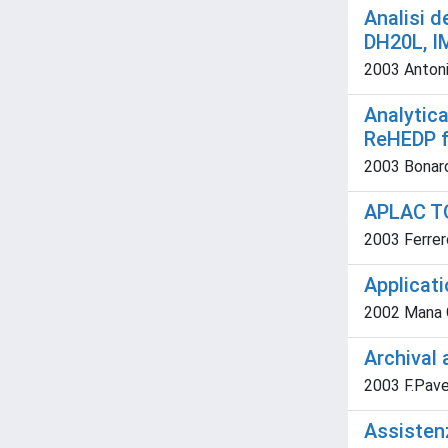
Analisi d
DH20L, I
2003 Antonie
Analytica
ReHEDP f
2003 Bonardi,
APLAC TO
2003 Ferrer
Applicat
2002 Mana G.
Archival 
2003 F.Pave
Assistenz