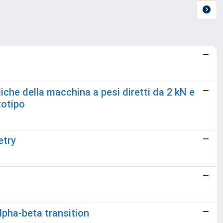
che della macchina a pesi diretti da 2 kN e
totipo
etry
pha-beta transition