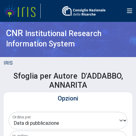
CNR
Institutional Research
Information System
IRIS
Sfoglia per Autore D'ADDABBO,
ANNARITA
Opzioni
Ordina per:
In ordine: