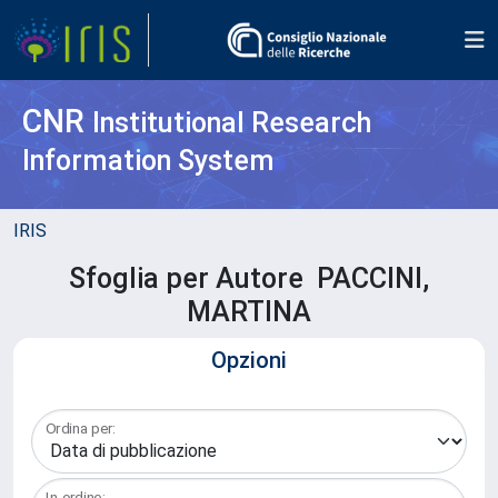
CNR
Institutional Research
Information System
IRIS
Sfoglia per Autore PACCINI,
MARTINA
Opzioni
Ordina per:
In ordine: