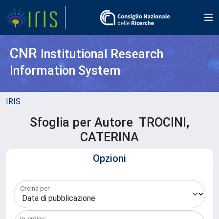
CNR
Institutional Research
Information System
IRIS
Sfoglia per Autore TROCINI,
CATERINA
Opzioni
Ordina per:
In ordine: