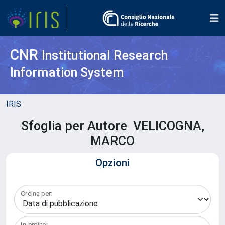
CNR
Institutional Research
Information System
IRIS
Sfoglia per Autore VELICOGNA,
MARCO
Opzioni
Ordina per:
In ordine: