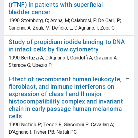
(rTNF) in patients with superficial
bladder cancer
1990 Sternberg, C; Arena, M; Calabresi, F; De Carli, P;
Cancrini, A; Zeuli, M; Defidio, L; D'Agnano, I; Zupi, G
Study of propidium iodide binding to DNA
in intact cells by flow cytometry
1990 Bertuzzi A; D'Agnano I; Gandolfi A; Graziano A;
Starace G; Ubezio P.
Effect of recombinant human leukocyte,
fibroblast, and immune interferons on
expression of class I and II major
histocompatibility complex and invariant
chain in early passage human melanoma
cells
1990 Nisticò P; Tecce R; Giacomini P; Cavallari A;
D'Agnano I; Fisher PB; Natali PG.