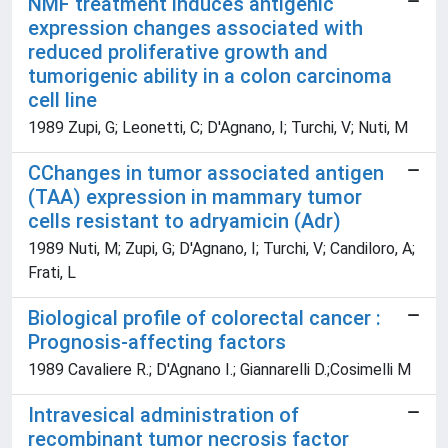
NMF treatment induces antigenic
expression changes associated with
reduced proliferative growth and
tumorigenic ability in a colon carcinoma
cell line
1989 Zupi, G; Leonetti, C; D'Agnano, I; Turchi, V; Nuti, M
CChanges in tumor associated antigen
(TAA) expression in mammary tumor
cells resistant to adryamicin (Adr)
1989 Nuti, M; Zupi, G; D'Agnano, I; Turchi, V; Candiloro, A;
Frati, L
Biological profile of colorectal cancer :
Prognosis-affecting factors
1989 Cavaliere R.; D'Agnano I.; Giannarelli D.;Cosimelli M
Intravesical administration of
recombinant tumor necrosis factor