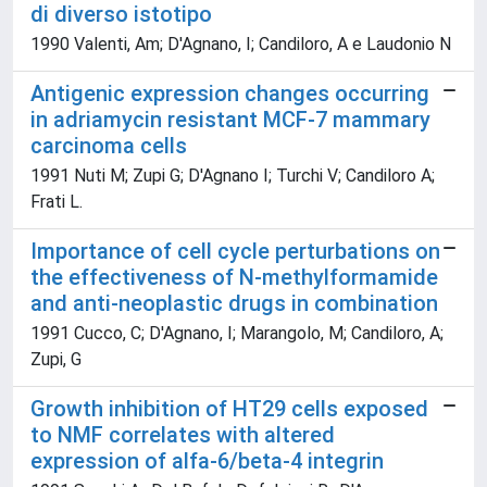
di diverso istotipo
1990 Valenti, Am; D'Agnano, I; Candiloro, A e Laudonio N
Antigenic expression changes occurring
in adriamycin resistant MCF-7 mammary
carcinoma cells
1991 Nuti M; Zupi G; D'Agnano I; Turchi V; Candiloro A;
Frati L.
Importance of cell cycle perturbations on
the effectiveness of N-methylformamide
and anti-neoplastic drugs in combination
1991 Cucco, C; D'Agnano, I; Marangolo, M; Candiloro, A;
Zupi, G
Growth inhibition of HT29 cells exposed
to NMF correlates with altered
expression of alfa-6/beta-4 integrin