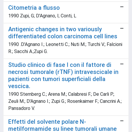
Citometria a flusso
1990 Zupi, G; D'Agnano, I; Conti, L
Antigenic changes in two variously
differentiated colon carcinoma cell lines
1990 .D'Agnano I.; Leonetti C.; Nuti M.; Turchi V.; Falcioni
R.; Sacchi A.;Zupi G.
Studio clinico di fase I con il fattore di
necrosi tumorale (rTNF) intravescicale in
pazienti con tumori superficiali della
vescica.
1990 Sternberg C.; Arena M.; Calabresi F.; De Carli P.;
Zeuli M.; D'Agnano I.; Zupi G.; Rosenkaimer F.; Cancrini A.;
Pansadoro V.
Effetti del solvente polare N-
metilformamide su linee tumorali umane