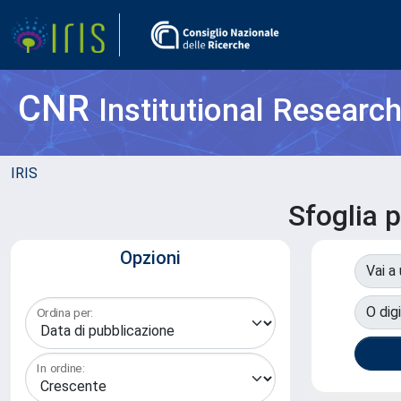
CNR
Institutional Researc
IRIS
Sfoglia
Opzioni
Vai a
O digi
Ordina per:
In ordine: