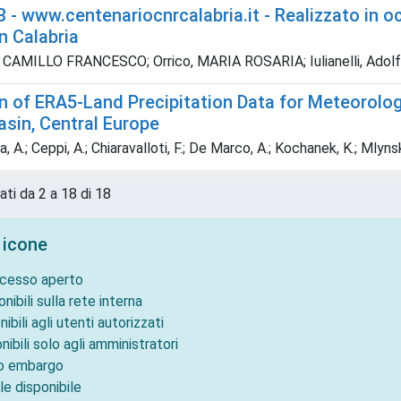
- www.centenariocnrcalabria.it - Realizzato in o
n Calabria
 CAMILLO FRANCESCO; Orrico, MARIA ROSARIA; Iulianelli, Adol
on of ERA5-Land Precipitation Data for Meteorolo
asin, Central Europe
A.; Ceppi, A.; Chiaravalloti, F.; De Marco, A.; Kochanek, K.; Mlynski
ati da 2 a 18 di 18
 icone
ccesso aperto
onibili sulla rete interna
nibili agli utenti autorizzati
nibili solo agli amministratori
to embargo
le disponibile