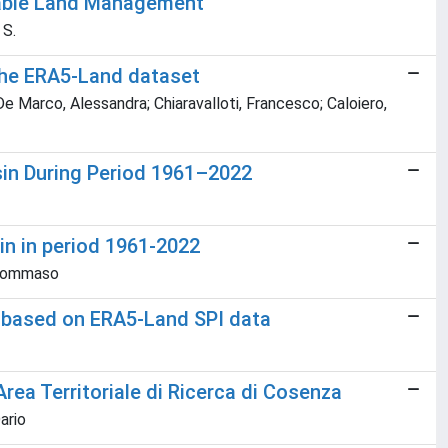
nable Land Management
 S.
 the ERA5-Land dataset
e Marco, Alessandra; Chiaravalloti, Francesco; Caloiero,
asin During Period 1961–2022
sin in period 1961-2022
 Tommaso
ia based on ERA5-Land SPI data
Area Territoriale di Ricerca di Cosenza
ario