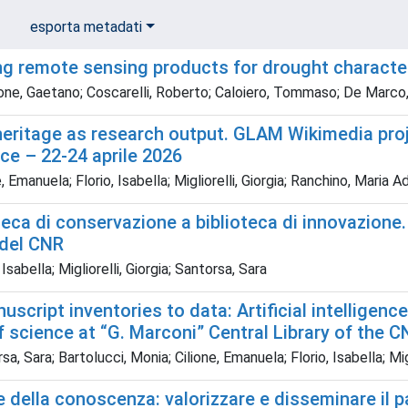
esporta metadati
g remote sensing products for drought characteri
one, Gaetano; Coscarelli, Roberto; Caloiero, Tommaso; De Marco, 
heritage as research output. GLAM Wikimedia proj
ce – 22-24 aprile 2026
, Emanuela; Florio, Isabella; Migliorelli, Giorgia; Ranchino, Maria 
teca di conservazione a biblioteca di innovazione.
 del CNR
Isabella; Migliorelli, Giorgia; Santorsa, Sara
script inventories to data: Artificial intelligen
f science at “G. Marconi” Central Library of the C
a, Sara; Bartolucci, Monia; Cilione, Emanuela; Florio, Isabella; Mig
 della conoscenza: valorizzare e disseminare il p