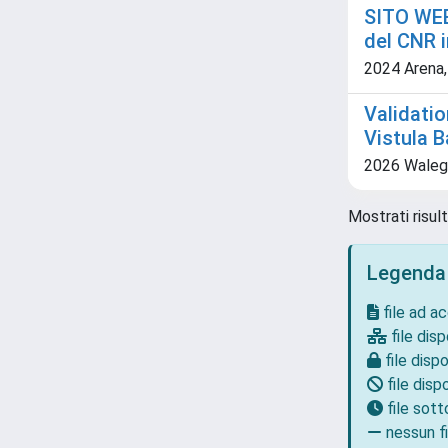
SITO WEB 
del CNR i
2024 Arena,
Validati
Vistula B
2026 Walega, 
Mostrati risult
Legenda
file ad a
file disp
file dispo
file dispo
file sot
nessun fi