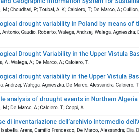
 and Geographic Information System for Sustai
M.; Choudhari, P.; Toubal, A. K.; Caloiero, T.; De Marco, A.; Ouillon,
ogical drought variability in Poland by means of
 Antonio; Gaudio, Roberto; Walega, Andrzej; Walega, Agnieszka; D
gical Drought Variability in the Upper Vistula B
 A.; Walega, A.; De Marco, A.; Caloiero, T.
gical drought variability in the Upper Vistula Ba
, Andrzej; Wałęga, Agnieszka; De Marco, Alessandra; Caloiero,
ale analysis of drought events in Northern Alger
 M.; De Marco, A.; Caloiero, T.; Ceppi, A.
e di inventariazione dell’archivio intermedio dell’
 Isabella; Arena, Camillo Francesco; De Marco, Alessandra; Elia, D