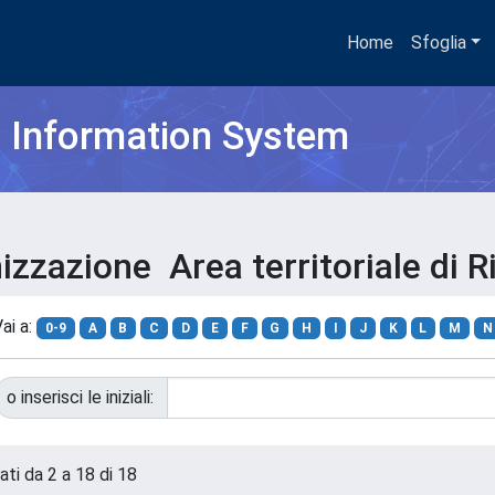
Home
Sfoglia
h Information System
izzazione Area territoriale di 
ai a:
0-9
A
B
C
D
E
F
G
H
I
J
K
L
M
N
o inserisci le iniziali:
ati da 2 a 18 di 18