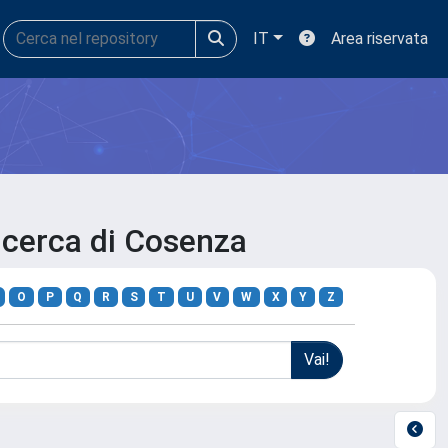
IT
Area riservata
Ricerca di Cosenza
O
P
Q
R
S
T
U
V
W
X
Y
Z