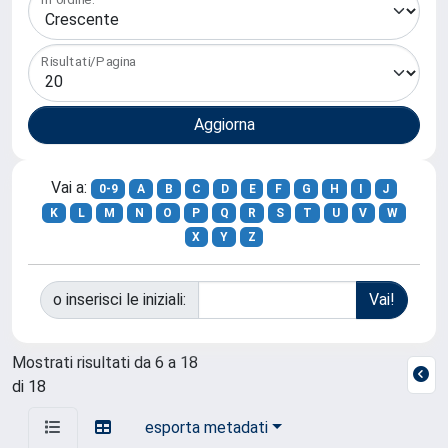
Risultati/Pagina
Vai a:
0-9
A
B
C
D
E
F
G
H
I
J
K
L
M
N
O
P
Q
R
S
T
U
V
W
X
Y
Z
o inserisci le iniziali:
Mostrati risultati da 6 a 18
di 18
esporta metadati