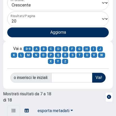
Risultati/Pagina
Vai a:
0-9
A
B
C
D
E
F
G
H
I
J
K
L
M
N
O
P
Q
R
S
T
U
V
W
X
Y
Z
o inserisci le iniziali:
Mostrati risultati da 7 a 18
di 18
esporta metadati