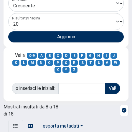
Risultati/Pagina
Vai a:
0-9
A
B
C
D
E
F
G
H
I
J
K
L
M
N
O
P
Q
R
S
T
U
V
W
X
Y
Z
o inserisci le iniziali:
Mostrati risultati da 8 a 18
di 18
esporta metadati