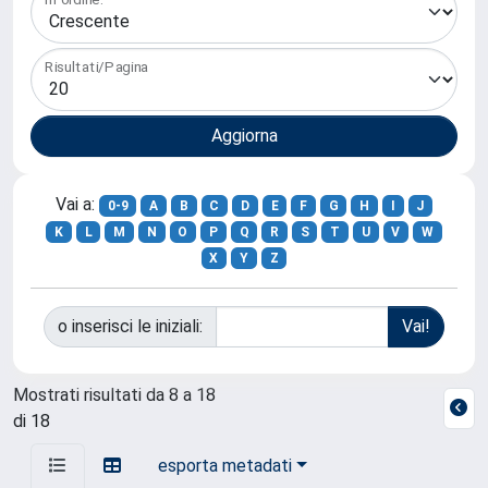
Risultati/Pagina
Vai a:
0-9
A
B
C
D
E
F
G
H
I
J
K
L
M
N
O
P
Q
R
S
T
U
V
W
X
Y
Z
o inserisci le iniziali:
Mostrati risultati da 8 a 18
di 18
esporta metadati