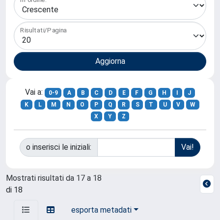
Risultati/Pagina
Vai a:
0-9
A
B
C
D
E
F
G
H
I
J
K
L
M
N
O
P
Q
R
S
T
U
V
W
X
Y
Z
o inserisci le iniziali:
Mostrati risultati da 17 a 18
di 18
esporta metadati