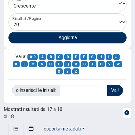
Risultati/Pagina
Vai a:
0-9
A
B
C
D
E
F
G
H
I
J
K
L
M
N
O
P
Q
R
S
T
U
V
W
X
Y
Z
o inserisci le iniziali:
Mostrati risultati da 17 a 18
di 18
esporta metadati