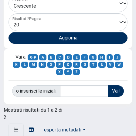
Risultati/Pagina
Vai a:
0-9
A
B
C
D
E
F
G
H
I
J
K
L
M
N
O
P
Q
R
S
T
U
V
W
X
Y
Z
o inserisci le iniziali:
Mostrati risultati da 1 a 2 di
2
esporta metadati