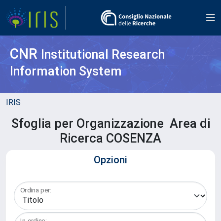
CNR
Institutional Research
Information System
IRIS
Sfoglia per Organizzazione Area di
Ricerca COSENZA
Opzioni
Ordina per:
In ordine: