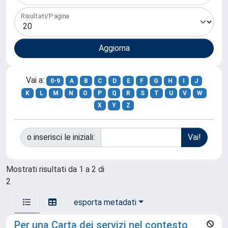
Risultati/Pagina
Vai a:
0-9
A
B
C
D
E
F
G
H
I
J
K
L
M
N
O
P
Q
R
S
T
U
V
W
X
Y
Z
o inserisci le iniziali:
Mostrati risultati da 1 a 2 di
2
esporta metadati
Per una Carta dei servizi nel contesto