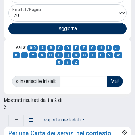
Risultati/Pagina
Vai a:
0-9
A
B
C
D
E
F
G
H
I
J
K
L
M
N
O
P
Q
R
S
T
U
V
W
X
Y
Z
o inserisci le iniziali:
Mostrati risultati da 1 a 2 di
2
esporta metadati
Per una Carta dei servizi nel contesto