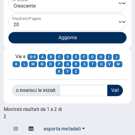
Risultati/Pagina
Vai a:
0-9
A
B
C
D
E
F
G
H
I
J
K
L
M
N
O
P
Q
R
S
T
U
V
W
X
Y
Z
o inserisci le iniziali:
Mostrati risultati da 1 a 2 di
2
esporta metadati