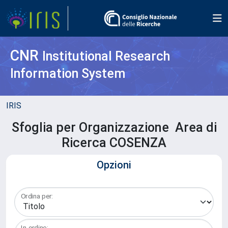
CNR
Institutional Research
Information System
IRIS
Sfoglia per Organizzazione Area di
Ricerca COSENZA
Opzioni
Ordina per:
In ordine: