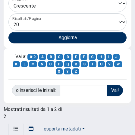
Risultati/Pagina
Vai a:
0-9
A
B
C
D
E
F
G
H
I
J
K
L
M
N
O
P
Q
R
S
T
U
V
W
X
Y
Z
o inserisci le iniziali:
Mostrati risultati da 1 a 2 di
2
esporta metadati