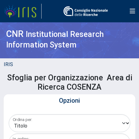
CNR
Institutional Research
Information System
IRIS
Sfoglia per Organizzazione Area di
Ricerca COSENZA
Opzioni
Ordina per:
In ordine: