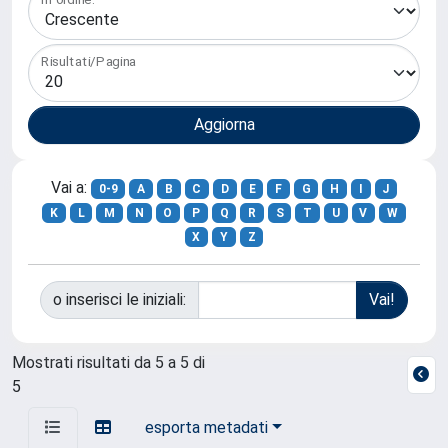
Risultati/Pagina
Vai a:
0-9
A
B
C
D
E
F
G
H
I
J
K
L
M
N
O
P
Q
R
S
T
U
V
W
X
Y
Z
o inserisci le iniziali:
Mostrati risultati da 5 a 5 di
5
esporta metadati