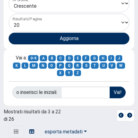
Risultati/Pagina
Vai a:
0-9
A
B
C
D
E
F
G
H
I
J
K
L
M
N
O
P
Q
R
S
T
U
V
W
X
Y
Z
o inserisci le iniziali:
Mostrati risultati da 3 a 22
di 26
esporta metadati