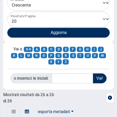
Risultati/Pagina
Vai a:
0-9
A
B
C
D
E
F
G
H
I
J
K
L
M
N
O
P
Q
R
S
T
U
V
W
X
Y
Z
o inserisci le iniziali:
Mostrati risultati da 26 a 26
di 26
esporta metadati