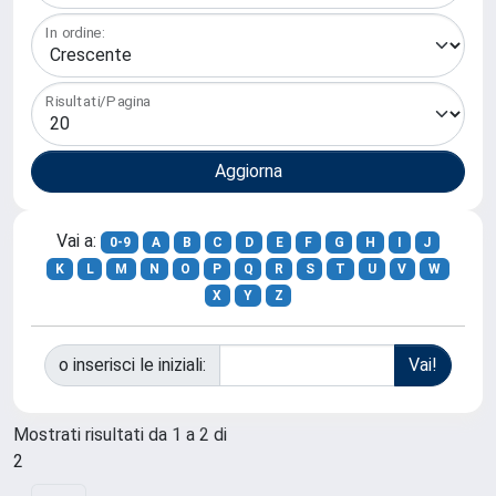
In ordine:
Risultati/Pagina
Vai a:
0-9
A
B
C
D
E
F
G
H
I
J
K
L
M
N
O
P
Q
R
S
T
U
V
W
X
Y
Z
o inserisci le iniziali:
Mostrati risultati da 1 a 2 di
2