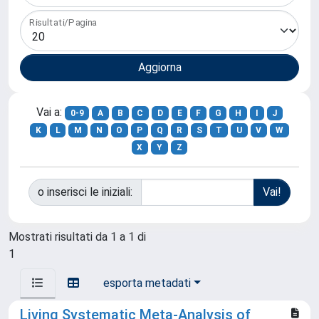
Risultati/Pagina
Vai a:
0-9
A
B
C
D
E
F
G
H
I
J
K
L
M
N
O
P
Q
R
S
T
U
V
W
X
Y
Z
o inserisci le iniziali:
Mostrati risultati da 1 a 1 di
1
esporta metadati
Living Systematic Meta-Analysis of