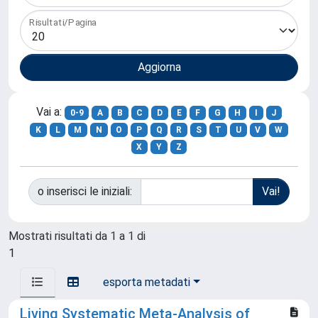
Risultati/Pagina
Vai a:
0-9
A
B
C
D
E
F
G
H
I
J
K
L
M
N
O
P
Q
R
S
T
U
V
W
X
Y
Z
o inserisci le iniziali:
Mostrati risultati da 1 a 1 di
1
esporta metadati
Living Systematic Meta-Analysis of