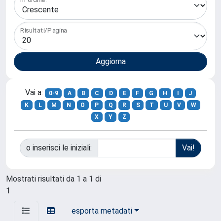
Risultati/Pagina
Vai a:
0-9
A
B
C
D
E
F
G
H
I
J
K
L
M
N
O
P
Q
R
S
T
U
V
W
X
Y
Z
o inserisci le iniziali:
Mostrati risultati da 1 a 1 di
1
esporta metadati