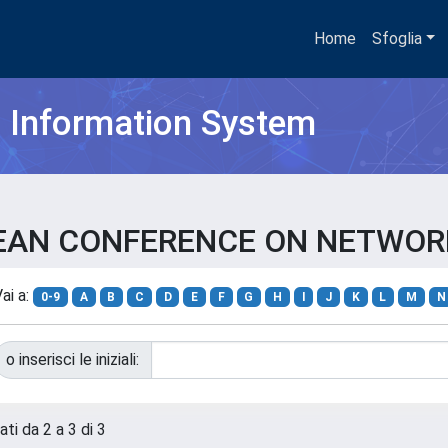
Home
Sfoglia
h Information System
EUROPEAN CONFERENCE ON NETW
ai a:
0-9
A
B
C
D
E
F
G
H
I
J
K
L
M
N
o inserisci le iniziali:
ati da 2 a 3 di 3