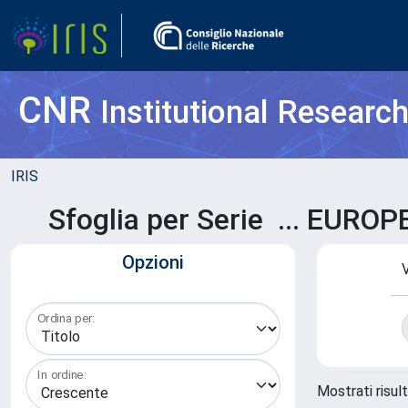
CNR
Institutional Researc
IRIS
Sfoglia per Serie ... 
Opzioni
V
Ordina per:
In ordine:
Mostrati risult