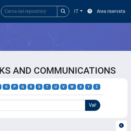
IT
Area riservata
ORKS AND COMMUNICATIONS
O
P
Q
R
S
T
U
V
W
X
Y
Z