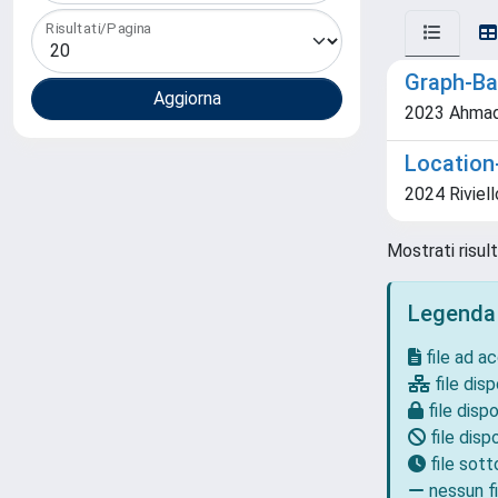
Risultati/Pagina
Graph-Ba
2023 Ahmad, B
Location
2024 Riviello
Mostrati risult
Legenda
file ad a
file disp
file dispo
file dispo
file sot
nessun fi