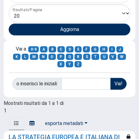
Risultati/Pagina
Vai a:
0-9
A
B
C
D
E
F
G
H
I
J
K
L
M
N
O
P
Q
R
S
T
U
V
W
X
Y
Z
o inserisci le iniziali:
Mostrati risultati da 1 a 1 di
1
esporta metadati
LA STRATEGIA EUROPEA E ITALIANA DI