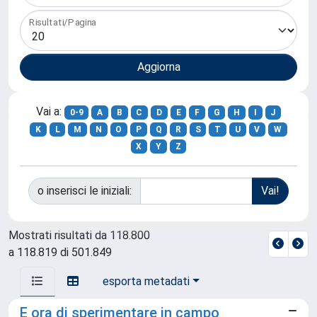
Risultati/Pagina
Vai a:
0-9
A
B
C
D
E
F
G
H
I
J
K
L
M
N
O
P
Q
R
S
T
U
V
W
X
Y
Z
o inserisci le iniziali:
Mostrati risultati da 118.800
a 118.819 di 501.849
esporta metadati
E ora di sperimentare in campo