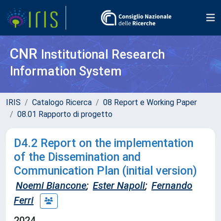
CNR
Institutional Research
Information System
IRIS
Catalogo Ricerca
08 Report e Working Paper
08.01 Rapporto di progetto
D4.2 Report on the implementation
of the Dissemination and
Communication Plan (initial version)
Noemi Biancone
;
Ester Napoli
;
Fernando
Ferri
2024