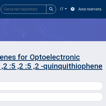
IT
Area riservata
enes for Optoelectronic
,2 :5 ,2 :5 ,2 -quinquithiophene