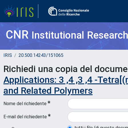
CNR
Institutional Researc
IRIS
20.500.14243/151065
Richiedi una copia del docum
Applications: 3 ,4 ,3 ,4 -Tetra
and Related Polymers
Nome del richiedente
E-mail del richiedente
tutti i file (di questo doc