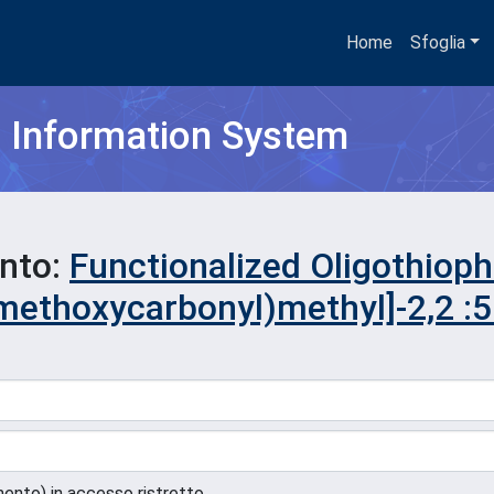
Home
Sfoglia
h Information System
ento:
Functionalized Oligothioph
[(methoxycarbonyl)methyl]-2,2 :5 
umento) in accesso ristretto