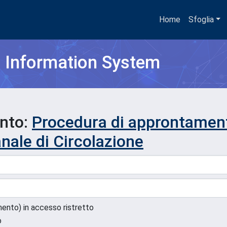
Home
Sfoglia
h Information System
ento:
Procedura di approntament
anale di Circolazione
umento) in accesso ristretto
o