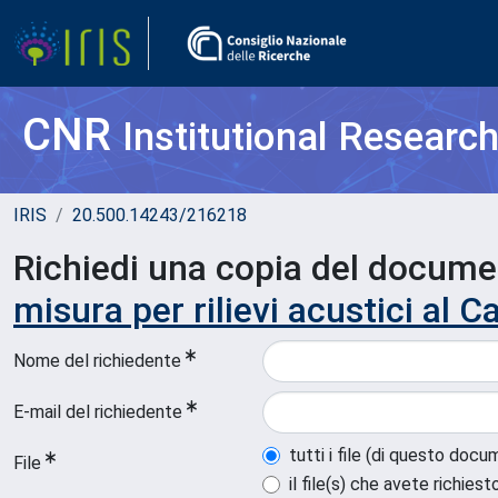
CNR
Institutional Researc
IRIS
20.500.14243/216218
Richiedi una copia del docum
misura per rilievi acustici al C
Nome del richiedente
E-mail del richiedente
tutti i file (di questo doc
File
il file(s) che avete richiest