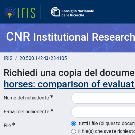
CNR
Institutional Researc
IRIS
20.500.14243/234105
Richiedi una copia del docum
horses: comparison of evalua
Nome del richiedente
E-mail del richiedente
tutti i file (di questo doc
File
il file(s) che avete richiest