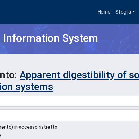
Home
Sfoglia
h Information System
ento:
Apparent digestibility of 
tion systems
umento) in accesso ristretto
o