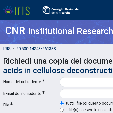
CNR
Institutional Researc
IRIS
20.500.14243/261338
Richiedi una copia del docum
acids in cellulose deconstruct
Nome del richiedente
E-mail del richiedente
tutti i file (di questo doc
File
il file(s) che avete richiest