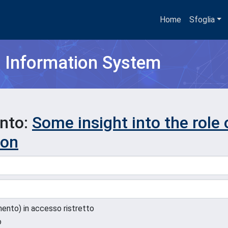
Home
Sfoglia
h Information System
ento:
Some insight into the role 
ion
umento) in accesso ristretto
o